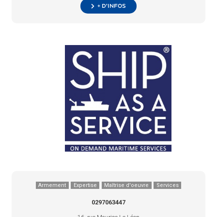
+ d’infos
Armement
Expertise
Maîtrise d'oeuvre
Services
0297063447