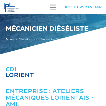
#METIERSDAVENIR
MÉCANICIEN DIÉSÉLISTE
Accueil
Offres d'emploi
Mécanicien Diéséliste
CDI
LORIENT
ENTREPRISE :
ATELIERS
MÉCANIQUES LORIENTAIS -
AML