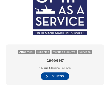
Armement
Expertise
Maîtrise d'oeuvre
Services
0297063447
16, rue Maurice Le Léon
+ d’infos