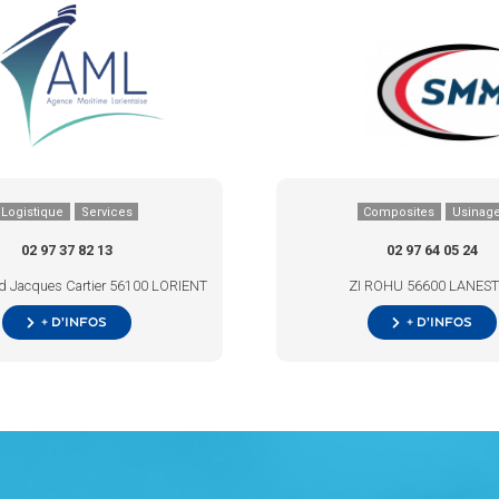
Logistique
Services
Composites
Usinag
02 97 37 82 13
02 97 64 05 24
rd Jacques Cartier 56100 LORIENT
ZI ROHU 56600 LANES
+ d’infos
+ d’infos