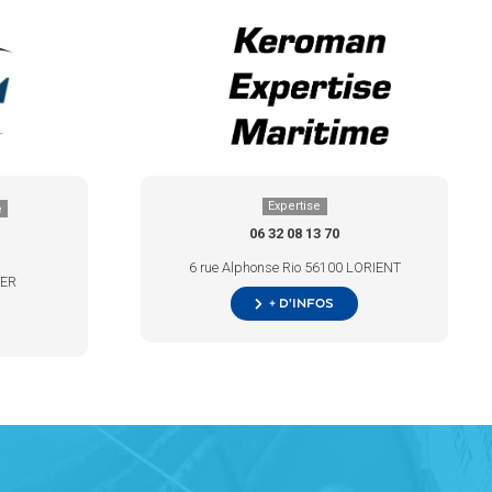
Expertise
e
06 32 08 13 70
6 rue Alphonse Rio 56100 LORIENT
TER
+ d’infos