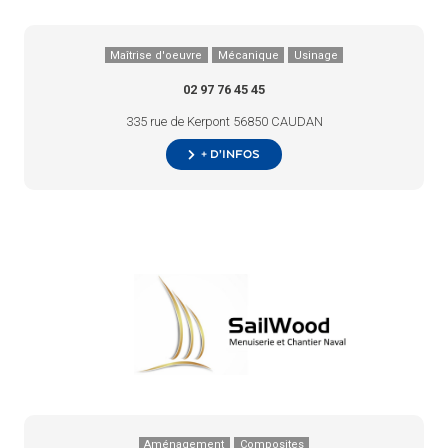
Maîtrise d'oeuvre
Mécanique
Usinage
02 97 76 45 45
335 rue de Kerpont 56850 CAUDAN
+ d’infos
Aménagement
Composites