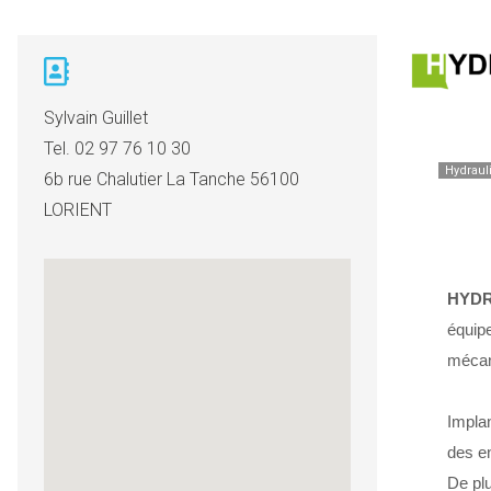
Sylvain Guillet
Tel.
02 97 76 10 30
Hydraul
6b rue Chalutier La Tanche 56100
LORIENT
HYDR
équipe
mécani
Implan
des en
De plu