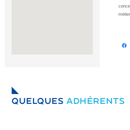
concep
métie
QUELQUES
ADHÉRENTS