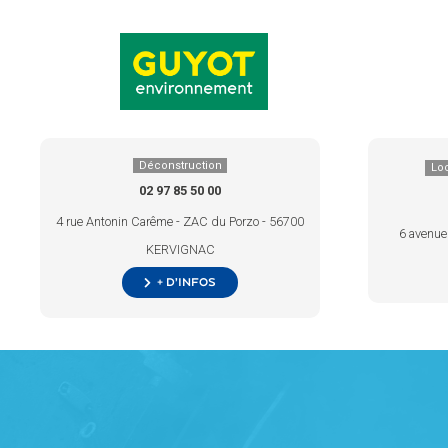
Déconstruction
Loc
02 97 85 50 00
4 rue Antonin Carême - ZAC du Porzo - 56700
6 avenue
KERVIGNAC
+ d’infos