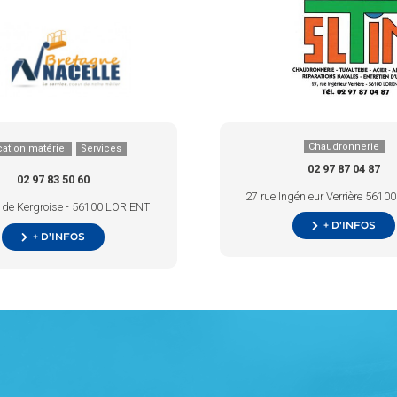
Chaudronnerie
ation matériel
Services
02 97 87 04 87
02 97 83 50 60
27 rue Ingénieur Verrière 561
 de Kergroise - 56100 LORIENT
+ d’infos
+ d’infos