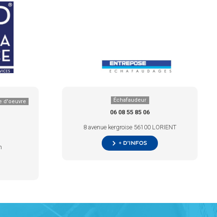
Échafaudeur
e d'oeuvre
06 08 55 85 06
8 avenue kergroise 56100 LORIENT
+ d’infos
n