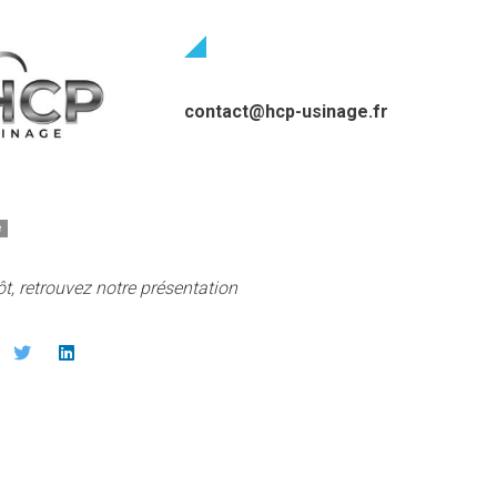
contact@hcp-usinage.fr
e
ôt, retrouvez notre présentation