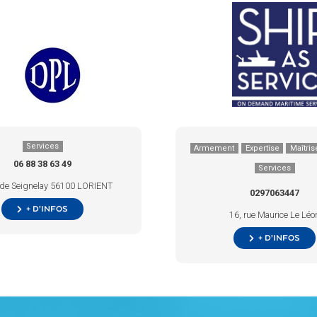
Services
Armement
Expertise
Maîtris
06 88 38 63 49
Services
 de Seignelay 56100 LORIENT
0297063447
+ d’infos
16, rue Maurice Le Léo
+ d’infos