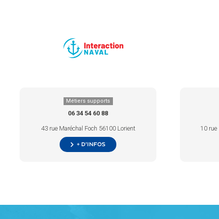
Métiers supports
06 34 54 60 88
43 rue Maréchal Foch 56100 Lorient
10 rue
+ d’infos