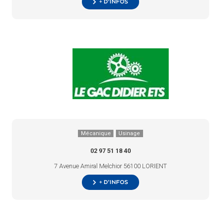
+ d’infos
Mécanique
Usinage
02 97 51 18 40
7 Avenue Amiral Melchior 56100 LORIENT
+ d’infos