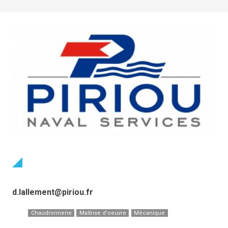
d.lallement@piriou.fr
Chaudronnerie
Maîtrise d'oeuvre
Mécanique