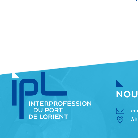
NOU
co
Ai