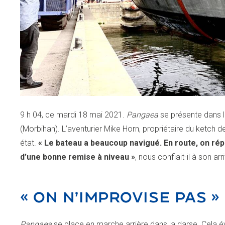
9 h 04, ce mardi 18 mai 2021.
Pangaea
se présente dans l
(Morbihan). L’aventurier Mike Horn, propriétaire du ketch de
état.
« Le bateau a beaucoup navigué. En route, on répa
d’une bonne remise à niveau »
, nous confiait-il à son arr
« ON N’IMPROVISE PAS »
Pangaea
se place en marche arrière dans la darse. Cela év