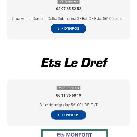
Partenaires
02 97 65 52 52
7 rue Amiral Dordelin Celtic Submarine 3 - Bât C - Rdc, 56100 Lorient
+ d’infos
Manutention
06 11 36 60 19
3 rue de seignelay 56100 LORIENT
+ d’infos