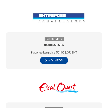
Échafaudeur
06 08 55 85 06
8 avenue kergroise 56100 LORIENT
+ d’infos