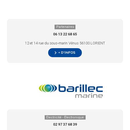
Partenaires
06 13 22 68 65
12 et 14 rue du sous‑marin Vénus 56100 LORIENT
+ d’infos
Électricité - Électronique
02 97 37 68 39