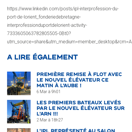
https://www.linkedin.com/posts/ipl-interprofession-du-
port-de-lorient_fonderiedebretagne-
interprofessionduportdelorient-activity-
7333605063782805505-0Bt0?
utm_source=share&utm_medium=member_desktop&rcm
A lire également
PREMIÈRE REMISE À FLOT AVEC
LE NOUVEL ÉLÉVATEUR CE
MATIN À L’AUBE !
6 Mar à 9h01
LES PREMIERS BATEAUX LEVÉS
PAR LE NOUVEL ÉLÉVATEUR SUR
L’ARN !!!
2 Mar à 18h27
L’IPL REPRÉSENTÉ AU SALON