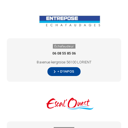
Échafaudeur
06 08 55 85 06
8 avenue kergroise 56100 LORIENT
+ d’infos