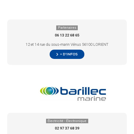
Partenaires
06 13 22 68 65
12 et 14 rue du sous‑marin Vénus 56100 LORIENT
+ d’infos
Électricité - Électronique
02 97 37 68 39