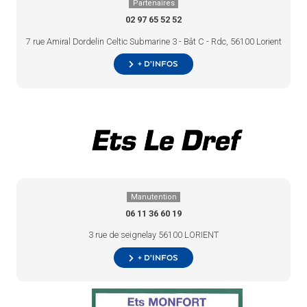
Partenaires
02 97 65 52 52
7 rue Amiral Dordelin Celtic Submarine 3 - Bât C - Rdc, 56100 Lorient
+ d’infos
Manutention
06 11 36 60 19
3 rue de seignelay 56100 LORIENT
+ d’infos