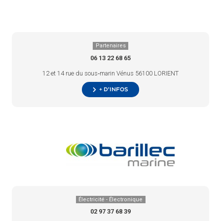
Partenaires
06 13 22 68 65
12 et 14 rue du sous‑marin Vénus 56100 LORIENT
+ d’infos
Électricité - Électronique
02 97 37 68 39