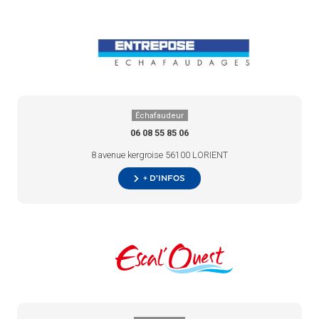
Échafaudeur
06 08 55 85 06
8 avenue kergroise 56100 LORIENT
+ d’infos