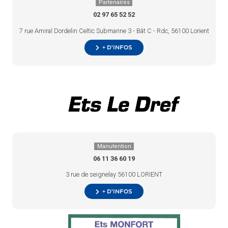
Partenaires
02 97 65 52 52
7 rue Amiral Dordelin Celtic Submarine 3 - Bât C - Rdc, 56100 Lorient
+ d’infos
Manutention
06 11 36 60 19
3 rue de seignelay 56100 LORIENT
+ d’infos