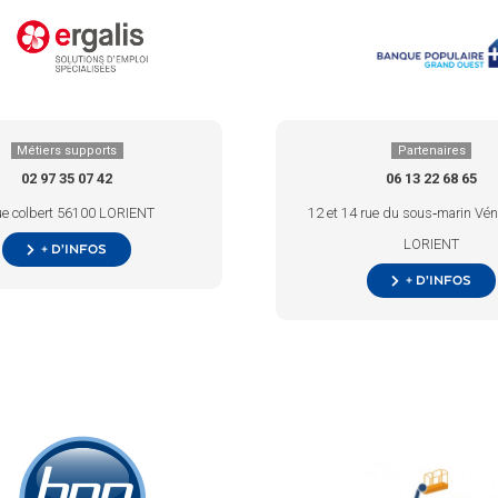
Métiers supports
Partenaires
02 97 35 07 42
06 13 22 68 65
ue colbert 56100 LORIENT
12 et 14 rue du sous‑marin Vé
LORIENT
+ d’infos
+ d’infos