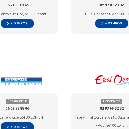
06 71 60 01 62
02 97 87 20 82
rançois Toullec, 56100 Lorient
8 Rue Alphonse Rio 56100 
+ d’infos
+ d’infos
Échafaudeur
Partenaires
06 08 55 85 06
02 97 65 52 52
ue kergroise 56100 LORIENT
7 rue Amiral Dordelin Celtic Submar
- Rdc, 56100 Lorient
+ d’infos