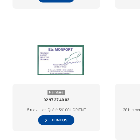
Peinture
02 97 37 40 02
5 rue Julien Quéré 56100 LORIENT
38 bis bo
+ d’infos