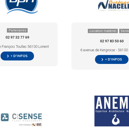
Partenaires
Location matériel
Servi
02 97 32 77 69
02 97 83 50 60
 François Toullec 56100 Lorient
6 avenue de Kergroise - 5610
+ d’infos
+ d’infos