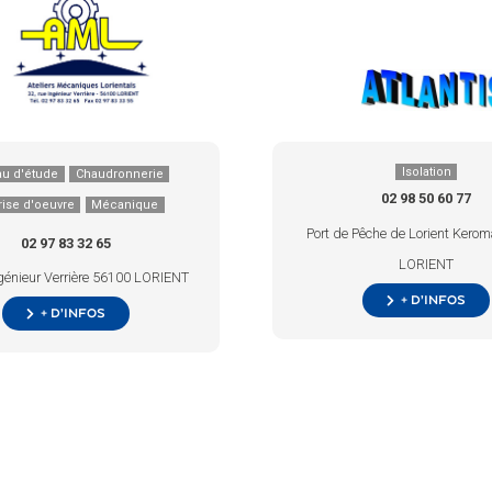
Isolation
au d'étude
Chaudronnerie
02 98 50 60 77
rise d'oeuvre
Mécanique
Port de Pêche de Lorient Kero
02 97 83 32 65
LORIENT
génieur Verrière 56100 LORIENT
+ d’infos
+ d’infos