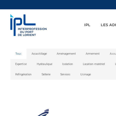
IPL
LES A
Tous
Accastillage
Aménagement
Armement
Assu
Expertise
Hydraulique
Isolation
Location matériel
Réfrigération
Sellerie
Services
Usinage