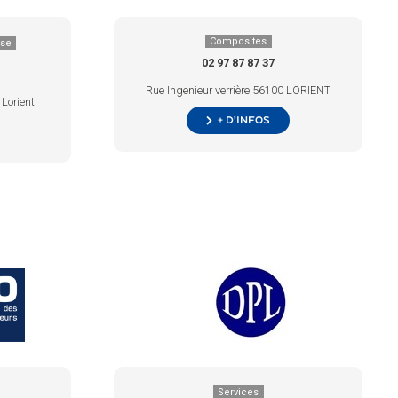
Composites
ise
02 97 87 87 37
Rue Ingenieur verrière 56100 LORIENT
Lorient
+ d’infos
Services