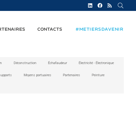
RTENAIRES
CONTACTS
#METIERSDAVENIR
on
Déconstruction
Échafaudeur
Électricité - Électronique
supports
Moyens portuaires
Partenaires
Peinture