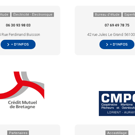
étude
Électricité - Électronique
Bureau d'étude
Expert
06 30 93 98 03
07 69 49 78 75
 Rue Ferdinand Buisson
42 rue Jules Le Grand 56100 
+ d’infos
+ d’infos
Partenaires
Accastillage