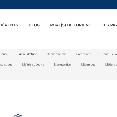
DHÉRENTS
BLOG
PORT(S) DE LORIENT
LES PA
rance
Bureau d'étude
Chaudronnerie
Composites
Constructi
Logistique
Maîtrise d'oeuvre
Manutention
Mécanique
Métiers 