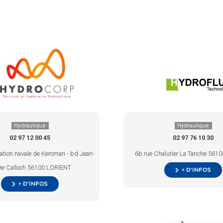
Hydraulique
Hydraulique
02 97 12 00 45
02 97 76 10 30
ration navale de Keroman - bd Jean-
6b rue Chalutier La Tanche 561
rre Calloch 56100 LORIENT
+ d’infos
+ d’infos