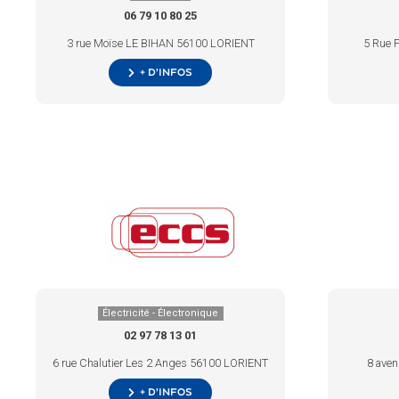
06 79 10 80 25
3 rue Moïse LE BIHAN 56100 LORIENT
5 Rue F
+ d’infos
Électricité - Électronique
02 97 78 13 01
6 rue Chalutier Les 2 Anges 56100 LORIENT
8 aven
+ d’infos