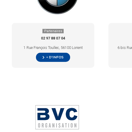
Partenaires
02 97 88 07 04
1 Rue François Toullec, 56100 Lorient
6 bis Rue
+ d’infos