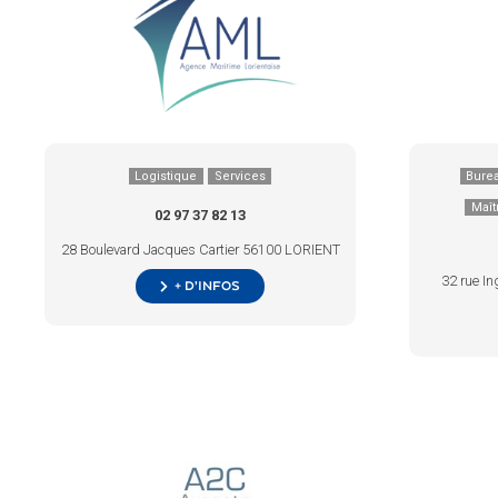
Logistique
Services
Bure
Maît
02 97 37 82 13
28 Boulevard Jacques Cartier 56100 LORIENT
32 rue In
+ d’infos