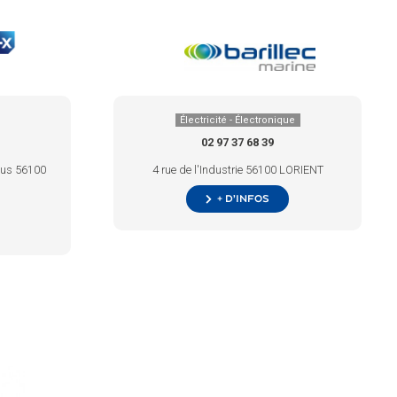
Électricité - Électronique
02 97 37 68 39
nus 56100
4 rue de l'Industrie 56100 LORIENT
+ d’infos